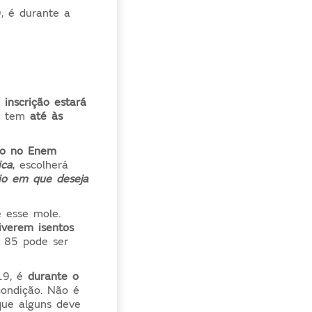
, é durante a
inscrição estará
ê tem
até às
ro no Enem
ica
, escolherá
io em que deseja
 esse mole.
iverem isentos
 85 pode ser
19, é
durante o
ondição. Não é
que alguns deve