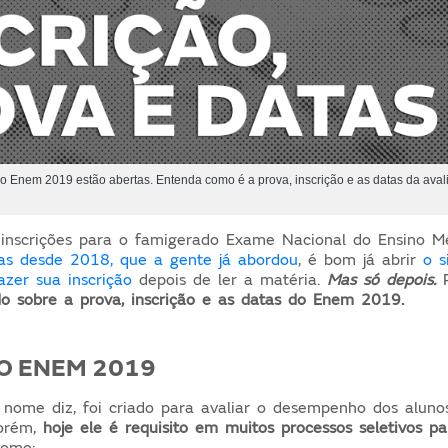
 do Enem 2019 estão abertas. Entenda como é a prova, inscrição e as datas da ava
 inscrições para o famigerado Exame Nacional do Ensino M
s desde 2018, que a gente já abordou
, é bom já abrir
o 
azer sua inscrição
depois de ler a matéria.
Mas só depois.
P
do sobre a prova, inscrição e as datas do Enem 2019.
O ENEM 2019
ome diz, foi criado para avaliar o desempenho dos aluno
Porém,
hoje ele é requisito em muitos processos seletivos pa
omo: