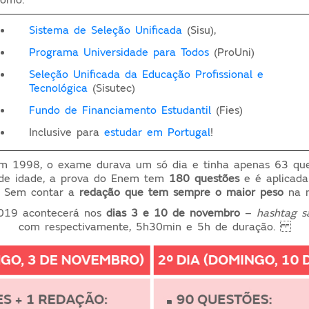
Sistema de Seleção Unificada
(Sisu),
Programa Universidade para Todos
(ProUni)
Seleção Unificada da Educação Profissional e
Tecnológica
(Sisutec)
Fundo de Financiamento Estudantil
(Fies)
Inclusive para
estudar em Portugal
!
em 1998, o exame durava um só dia e tinha apenas 63 que
de idade, a prova do Enem tem
180 questões
e
é aplicad
a. Sem contar a
redação que tem sempre o maior peso
na n
019 acontecerá nos
dias 3 e 10 de novembro
–
hashtag s
com respectivamente, 5h30min e 5h de duração.