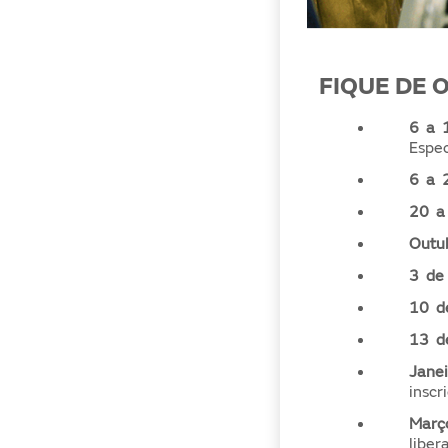
FIQUE DE 
6 a 
Espec
6 a 
20 a
Outu
3 de
10 d
13 d
Jane
inscr
Març
libe