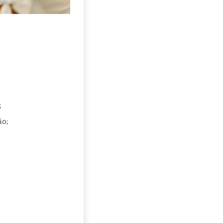
;
ão;