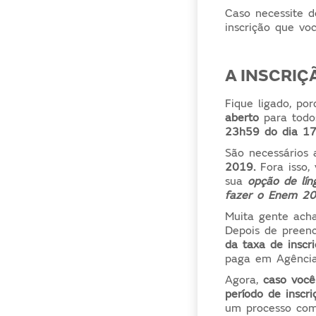
Caso necessite d
inscrição que vo
A INSCRIÇ
Fique ligado, po
aberto
para todo
23h59 do dia 17 
São necessários
2019.
Fora isso,
sua
opção de lín
fazer o Enem 20
Muita gente acha
Depois de preenc
da taxa de inscr
paga em Agências
Agora,
caso você
período de inscr
um processo com