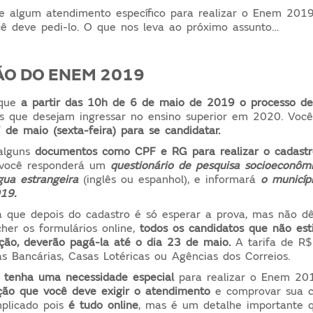
e algum atendimento específico para realizar o Enem 2019
cê deve pedi-lo. O que nos leva ao próximo assunto…
ÃO DO ENEM 2019
rque
a partir das 10h de 6 de maio de 2019 o processo de 
s que desejam ingressar no ensino superior em 2020. Voc
de maio (sexta-feira) para se candidatar.
 alguns
documentos como CPF e RG para realizar o cadast
 você responderá um
questionário de pesquisa socioeconôm
gua estrangeira
(inglês ou espanhol), e informará
o municíp
19.
 que depois do cadastro é só esperar a prova, mas não dê
her os formulários online,
todos os candidatos que não est
ição, deverão pagá-la até o dia 23 de maio.
A tarifa de R$
 Bancárias, Casas Lotéricas ou Agências dos Correios.
 tenha uma necessidade especial
para realizar o Enem 20
ição que você deve exigir o atendimento
e comprovar sua c
plicado pois
é tudo online
, mas é um detalhe importante 