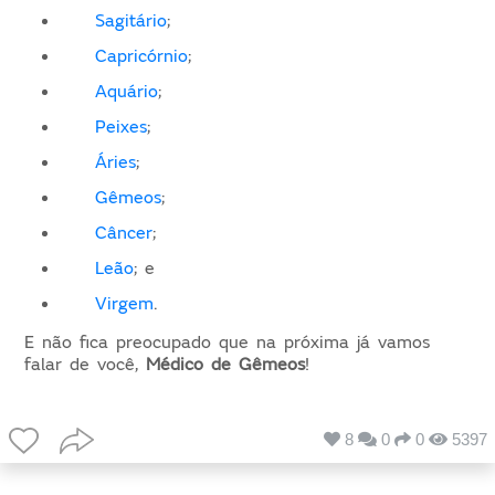
Sagitário
;
Capricórnio
;
Aquário
;
Peixes
;
Áries
;
Gêmeos
;
Câncer
;
Leão
; e
Virgem
.
E não fica preocupado que na próxima já vamos
falar de você,
Médico de Gêmeos
!
8
0
0
5397