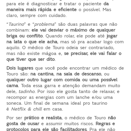
para ele é diagnosticar e tratar o paciente
da
maneira mais rápida e eficiente
o possível. Mas
claro, sempre com cuidado.
“
Taurino
” e “
problema
” são duas palavras que não
combinam:
ele vai desviar o máximo de qualquer
briga ou conflito
.
Quando rolar, ele pode até
jogar
na lata o que ele acha
,
mas só pra acabar logo com
aquilo. O médico de Touro odeia ser contrariado,
mas não existe mágoa e,
se
precisar, ele vai falar o
que tiver que ser dito
.
Dois lugares
que você pode encontrar um médico de
Touro são:
na cantina
,
na sala de descanso
, ou
qualquer outro lugar com comida ou uma possível
cama
.
Toda essa garra e atenção demandam muito
dele,
tadinho
. Por isso ele gosta tanto de relaxar, e
recompor as energias com um lanche e/ou uma
soneca. Um final de semana ideal pro taurino
é
Netflix & chill
em casa.
Por ser
prático e realista
,
o médico de Touro
não
gosta de ousar
e assumir muitos riscos.
Regras e
protocolos para ele são facilitadores
.
Pra ele não