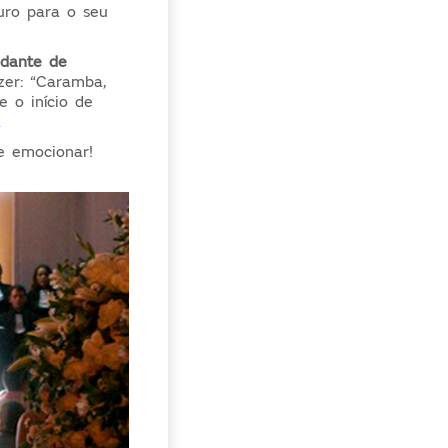
uro para o seu
udante de
zer: “Caramba,
 o início de
a
e emocionar!