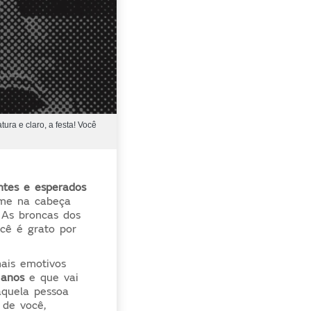
ura e claro, a festa! Você
tes e esperados
ilme na cabeça
. As broncas dos
ocê é grato por
ais emotivos
 anos
e que vai
aquela pessoa
 de você,