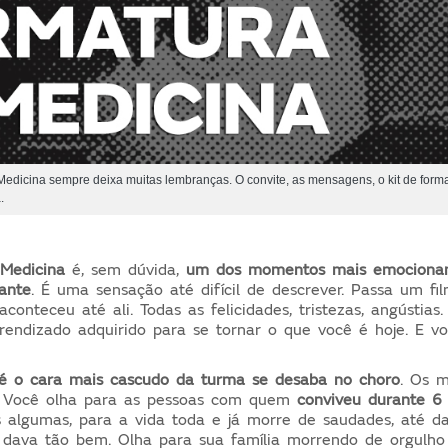
edicina sempre deixa muitas lembranças. O convite, as mensagens, o kit de format
.
Medicina
é, sem dúvida,
um dos momentos mais emocionan
ante
. É uma sensação até difícil de descrever. Passa um f
onteceu até ali. Todas as felicidades, tristezas, angústias
prendizado adquirido para se tornar o que você é hoje. E v
é o cara mais cascudo da turma se desaba no choro
. Os m
? Você olha para as pessoas com quem
conviveu durante 6
s algumas, para a vida toda e já morre de saudades, até d
dava tão bem. Olha para sua família morrendo de orgulho