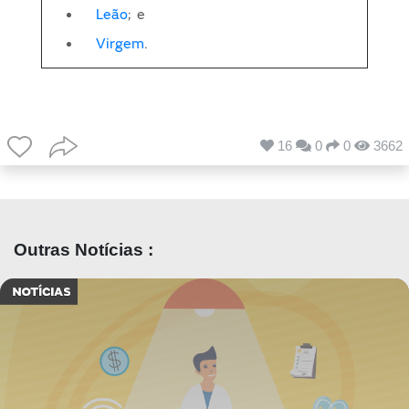
Leão
; e
Virgem
.
16
0
0
3662
Outras Notícias :