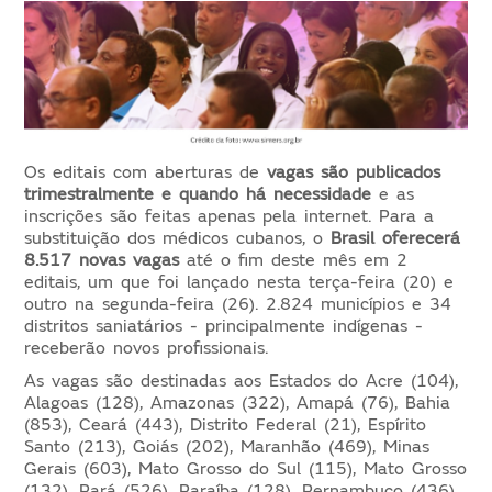
Os editais com aberturas de
vagas são publicados
trimestralmente e quando há necessidade
e as
inscrições são feitas apenas pela internet. Para a
substituição dos médicos cubanos, o
Brasil oferecerá
8.517 novas vagas
até o fim deste mês em 2
editais, um que foi lançado nesta terça-feira (20) e
outro na segunda-feira (26). 2.824 municípios e 34
distritos saniatários - principalmente indígenas -
receberão novos profissionais.
As vagas são destinadas aos Estados do Acre (104),
Alagoas (128), Amazonas (322), Amapá (76), Bahia
(853), Ceará (443), Distrito Federal (21), Espírito
Santo (213), Goiás (202), Maranhão (469), Minas
Gerais (603), Mato Grosso do Sul (115), Mato Grosso
(132), Pará (526), Paraíba (128), Pernambuco (436),