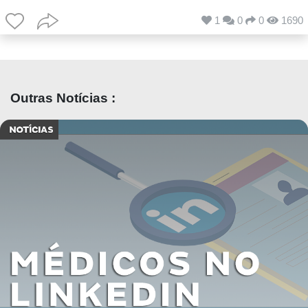
1
0
0
1690
Outras Notícias :