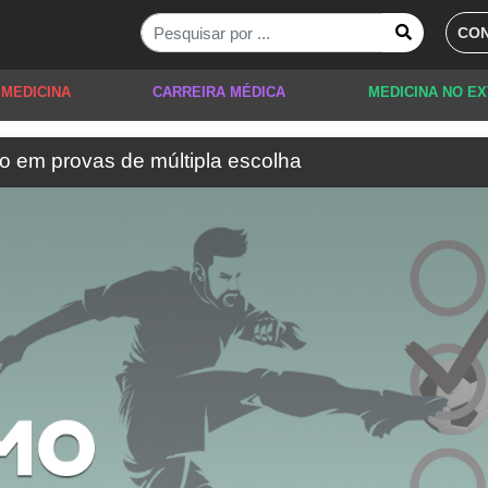
CON
 MEDICINA
CARREIRA MÉDICA
MEDICINA NO E
o em provas de múltipla escolha