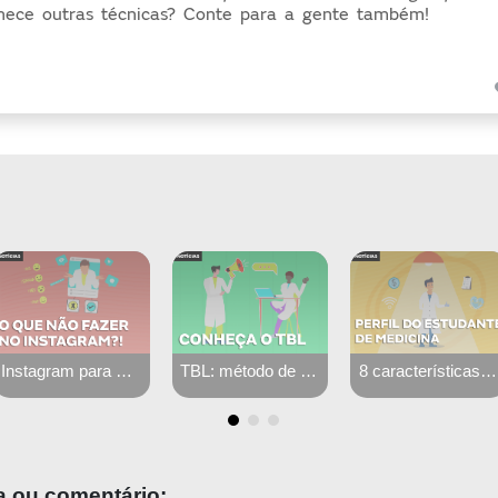
ece outras técnicas? Conte para a gente também!
TBL: método de aprendizagem ativa
8 características que não podem faltar em um estudante de medicina
Como aprender sobre ventilaçã
a ou comentário: