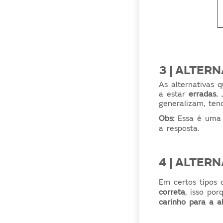
3 | ALTER
As alternativas 
a estar
erradas.
J
generalizam, te
Obs:
Essa é uma t
a resposta.
4 | ALTER
Em certos tipos
correta
, isso po
carinho para a a