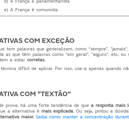
d) A França é parlamentarista
e) A França é comunista
NATIVAS COM EXCEÇÃO
que tem palavras que generalizam, como “sempre”, “jamais”
á as que têm palavras como “em geral”, “alguns”, etc, ou 
ndem a estar
corretas.
écnica difícil de aplicar. Por isso, use-a apenas quando 
NATIVA COM "TEXTÃO"
 de prova, há uma forte tendência de que
a resposta mais l
rque a alternativa é
mais explicada
. Ou seja, pintou a dúvid
lternativa maior.
Saiba como manter a concentração durant