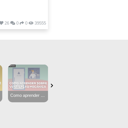
26
0
0
39555
o mecânica - Ventilamed e CPVent
Simulados Medgrupo: Resultados por especialidade
Como assimilar conteúdo médico de forma leve