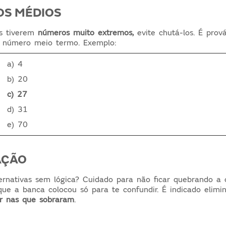
OS MÉDIOS
as tiverem
números muito extremos,
evite chutá-los. É prov
m número meio termo. Exemplo:
a) 4
b) 20
c) 27
d) 31
e) 70
NAÇÃO
ernativas sem lógica? Cuidado para não ficar quebrando a 
ue a banca colocou só para te confundir. É indicado elimin
r nas que sobraram
.