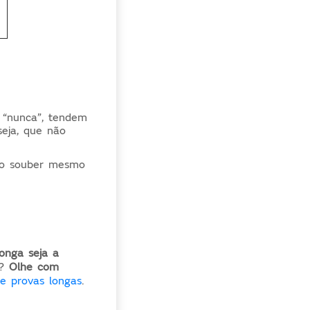
, “nunca”, tendem
seja, que não
não souber mesmo
onga seja a
a?
Olhe com
e provas longas
.