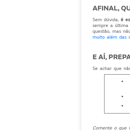
AFINAL, Q
Sem dúvida,
é es
sempre a última 
questão, mas nã
muito além das 
E AÍ, PRE
Se achar que não
Comente o que v