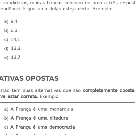
s candidatos, muitas bancas colocam de uma a três respos
endência é que uma delas esteja certa. Exemplo:
a) 9,4
b) 6,8
c) 14,1
d)
12,3
e)
12,7
NATIVAS OPOSTAS
tão tem duas alternativas que são
completamente oposta
e estar correta.
Exemplo:
a) A França é uma monarquia
b)
A França é uma ditadura
c)
A França é uma democracia