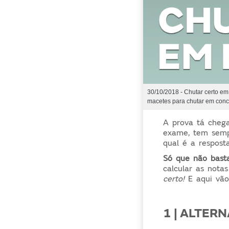
30/10/2018 - Chutar certo em 
macetes para chutar em conc
A prova tá cheg
exame, tem sempr
qual é a respost
Só que não basta
calcular as nota
certo!
E aqui vã
1 | ALTER