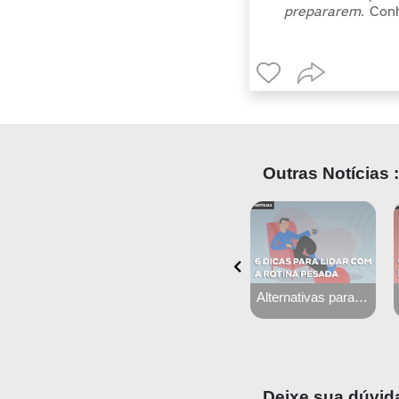
prepararem.
Conh
Outras Notícias :
16 sites que todo estudante de medicina deve conhecer
Alternativas para se desligar da rotina
Instagram para médicos: 6 erros que você não deve cometer
Deixe sua dúvid