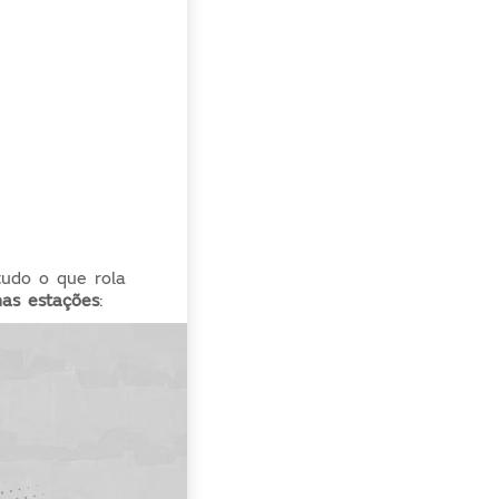
tudo o que rola
nas estações
: