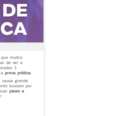
 que muitos
sar de ser a
obradas 3
: a
prova prática
.
a causa grande
mento buscam por
icar
passo a
!