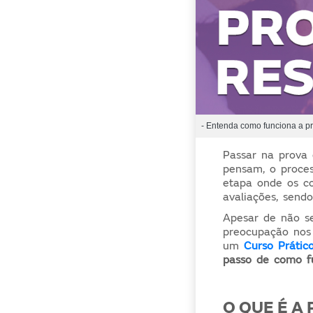
- Entenda como funciona a pr
Passar na prova
pensam, o proces
etapa onde os co
avaliações, send
Apesar de não se
preocupação nos
um
Curso Prátic
passo de como f
O QUE É A