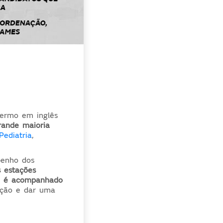
termo em inglês
rande maioria
Pediatria
,
penho dos
s estações
o é acompanhado
uação e dar uma