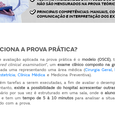
CIONA A PROVA PRÁTICA?
 avaliação aplicada na prova prática é o
modelo (OSCE)
, 
ured clinical examination
”, um
exame clínico composto na g
cada uma representando uma área médica (
Cirurgia Geral
,
tetrícia
;
Clínica Médica
e Medicina Preventiva).
tém tarefas a serem executadas, a fim de avaliar o desem
ntanto,
existe a possibilidade do hospital acrescentar outra
nário por sua vez é estruturado em uma sala, onde
o alun
r
e tem um
tempo de 5 à 10 minutos
para analisar a sit
rdo com a prova.