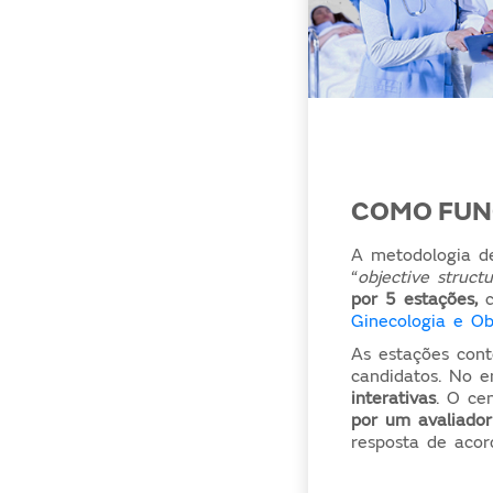
COMO FUN
A metodologia de
“
objective struct
por 5 estações,
Ginecologia e Obs
As estações con
candidatos. No e
interativas
. O ce
por um avaliado
resposta de aco