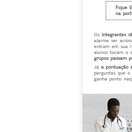
Fique E
na por
Os
integrantes s
alarme ser acio
entram em sua re
alunos tocam o 
grupos passam p
Já
a pontuação é
perguntas que o 
ganha ponto naq