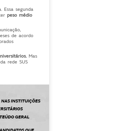
a. Essa segunda
ter
peso médio
unicação,
teses de acordo
brados
iversitários.
Mas
 da rede SUS