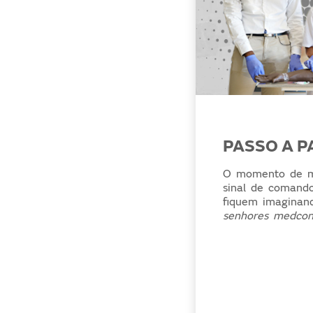
PASSO A P
O momento de ma
sinal de comand
fiquem imaginan
senhores medcon