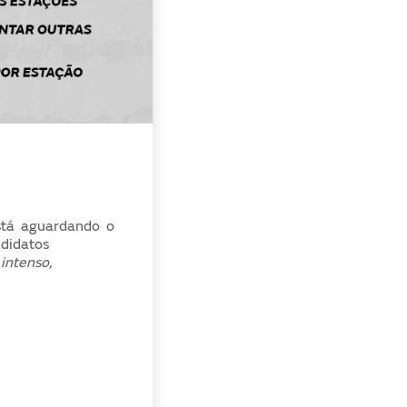
stá aguardando o
didatos
ntenso,