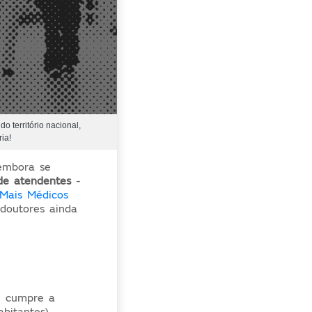
o território nacional,
ia!
 embora se
de atendentes
-
 Mais Médicos
doutores ainda
e cumpre a
bitantes).