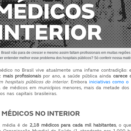
Brasil não para de crescer e mesmo assim faltam profissionais em muitas regiões d
uer entender melhor esse problema dos hospitais públicos? Só conferir nossa matér
édico no Brasil vive atualmente uma infame contradição:
ez
mais profissionais
por ano, a saúde pública ainda
carece 
 hospitais públicos do interior
. Embora
iniciativas como o
a de médicos em municípios menores, mais da metade dos 
s nas capitais brasileiras.
E MÉDICOS NO INTERIOR
a média é de
2,18 médicos para cada mil habitantes
, o qu
 Organização Mundial de Saúde (1 atendente por 1.000 ha