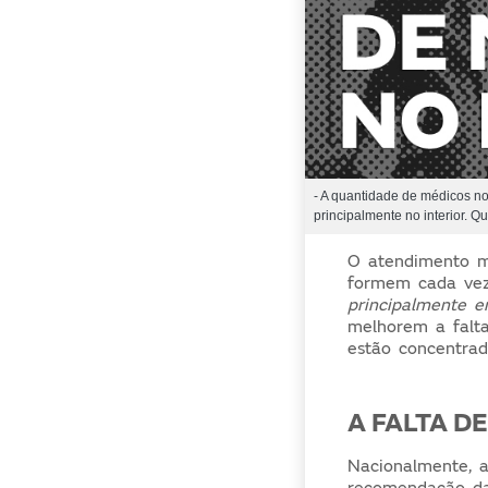
- A quantidade de médicos no 
principalmente no interior. Q
O atendimento m
formem cada v
principalmente em
melhorem a falt
estão concentrado
A FALTA D
Nacionalmente, 
recomendação da