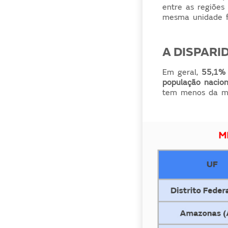
entre as regiões 
mesma unidade f
A DISPARI
Em geral,
55,1% 
população nacio
tem menos da met