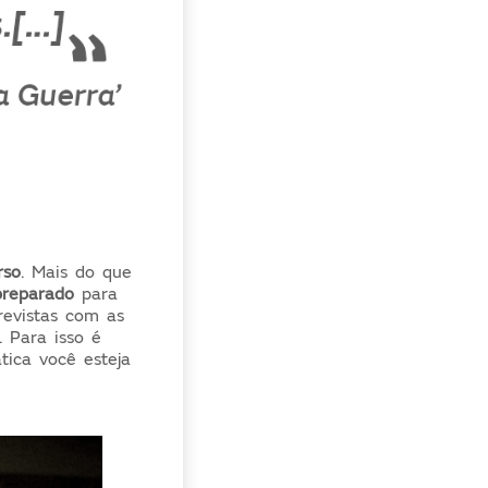
rso
. Mais do que
preparado
para
revistas com as
 Para isso é
ica você esteja