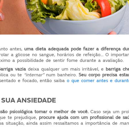
anto antes,
uma dieta adequada pode fazer a diferença du
rolar a glicose no sangue, horários de refeição… O importa
ximo a possibilidade de sentir fome durante a avaliação.
rriga vazia
deixa qualquer um mais irritável, e
barriga ch
ólica ou te
“internar”
num banheiro.
Seu corpo precisa esta
 sentado e focado, então saiba
o que comer antes e duran
 SUA ANSIEDADE
são psicológica tomar o melhor de você.
Caso seja um pro
que te prejudique,
procure ajuda com um profissional de sa
ua situação, ainda assim ressaltamos a importância de
mant