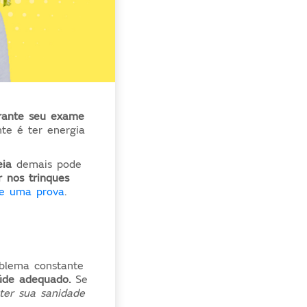
rante seu exame
nte é ter energia
eia
demais pode
r nos trinques
te uma prova
.
blema constante
úde adequado.
Se
er sua sanidade