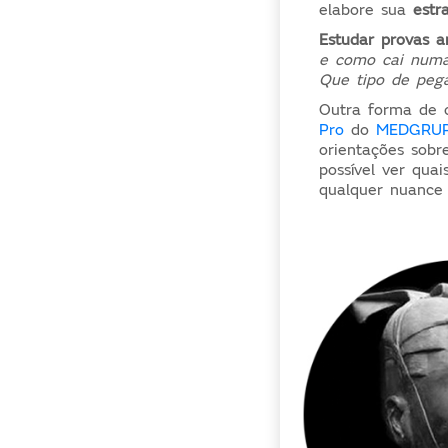
elabore sua
estr
Estudar provas a
e
como
cai num
Que
tipo de peg
Outra forma de 
Pro
do
MEDGRU
orientações sobr
possível ver qua
qualquer nuance