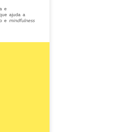
a e
 que ajuda a
to e
mindfulness