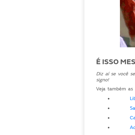
É ISSO ME
Diz aí se você se
signo!
Veja também as c
Li
Sa
Ca
Aq