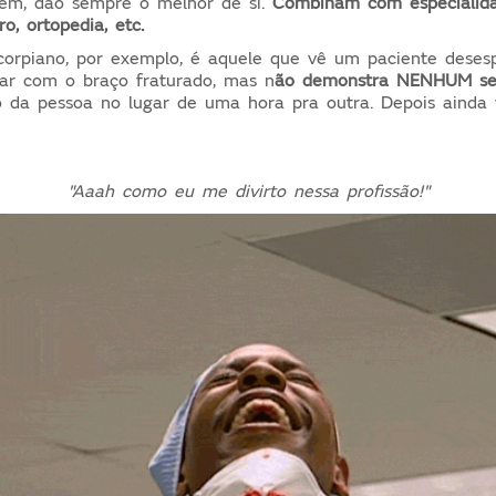
em, dão sempre o melhor de si.
Combinam com especialid
o, ortopedia, etc.
corpiano, por exemplo, é aquele que vê um paciente deses
ar com o braço fraturado, mas n
ão demonstra NENHUM se
 da pessoa no lugar de uma hora pra outra. Depois ainda 
"Aaah como eu me divirto nessa profissão!"