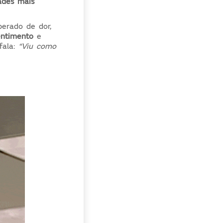
ades mais
perado de dor,
ntimento
e
fala:
“Viu como