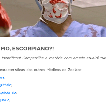
SMO, ESCORPIANO?!
 identificou!
Compartilhe a matéria com aquele atual/futu
aracterísticas dos outros Médicos do Zodíaco:
bra
;
gitário
;
pricórnio
;
uário
;