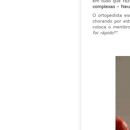
em tudo que faz
complexas - Neur
O ortopedista es
chorando por est
coloca o membro
foi rápido?”
.