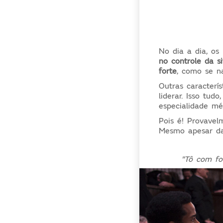
No dia a dia, os
no controle da si
forte
, como se n
Outras caracterí
liderar. Isso tu
especialidade mé
Pois é! Provave
Mesmo apesar d
"Tô com fo