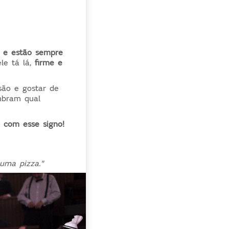
s e estão sempre
le tá lá,
firme e
são e gostar de
embram qual
 com esse signo!
uma pizza."