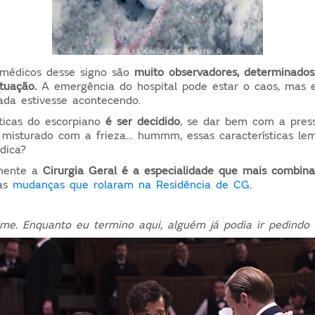
 médicos desse signo são
muito observadores, determinado
tuação.
A emergência do hospital pode estar o caos, mas e
ada estivesse acontecendo.
sticas do escorpiano
é ser decidido
, se dar bem com a pres
do, misturado com a frieza… hummm, essas características l
dica?
lmente a
Cirurgia Geral é a especialidade que mais combina
as
mudanças que rolaram na Residência de CG
.
me. Enquanto eu termino aqui, alguém já podia ir pedindo 