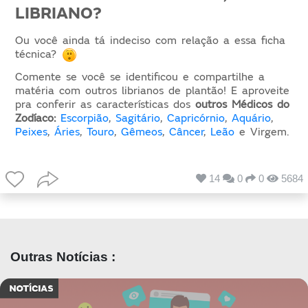
LIBRIANO?
Ou você ainda tá indeciso com relação a essa ficha
técnica?
Comente se você se identificou e compartilhe a
matéria com outros librianos de plantão! E aproveite
pra conferir as características dos
outros Médicos do
Zodíaco:
Escorpião
,
Sagitário
,
Capricórnio
,
Aquário
,
Peixes
,
Áries
,
Touro
,
Gêmeos
,
Câncer
,
Leão
e Virgem.
14
0
0
5684
Outras Notícias :