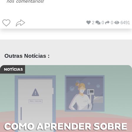
nos comentários!
2
0
0
6491
Outras Notícias :