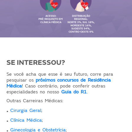
SE INTERESSOU?
Se você acha que esse é seu futuro, corre para
pesquisar os
próximos concursos de Residência
Médica
! Caso contrário, pode conferir outras
especialidades no nosso
Guia do R1
.
Outras Carreiras Médicas:
.
Cirurgia Geral
;
.
Clínica Médica
;
.
Ginecologia e Obstetrícia
;