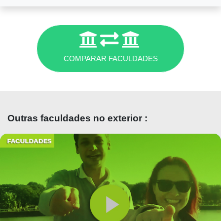
Diferente do Brasil,
na UBA não
tem vestibular
. Os alunos fazem de 6 meses a
3 anos de CBC (Ciclo Básico Comum)
estudando matérias do curso que querem fazer
e, se passarem, ingressam na faculdade. É uma
forma considerada mais justa pelos alunos, já
COMPARAR FACULDADES
que não é necessário fazer um vestibular e
brigar por vagas como no Brasil
. São 7 mil
alunos por ano ingressando no curso de
Medicina.
Outras faculdades no exterior :
GRADE CURRICULAR
É normal os professores da faculdade de
Medicina da UBA
não darem aulas
e sim os
monitores. Como são muitos alunos por turma,
os estudantes tem que chegar preparados nas
aulas, sabendo dos assuntos e os professores e
monitores ajudam a tirar as dúvidas.
Os
monitores não ganham salários, mas conta
para o currículo.
A grade curricular é
diferentes das faculdades brasileiras. Os