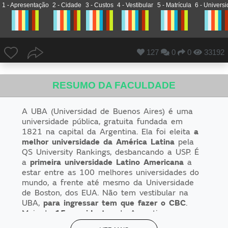
1 - Apresentação
2 - Cidade
3 - Custos
4 - Vestibular
5 - Matrícula
6 - Univers
127
0
0
33192
RESUMO DA FACULDADE
A UBA (Universidad de Buenos Aires) é uma
universidade pública, gratuita fundada em
1821 na capital da Argentina. Ela foi eleita
a
melhor universidade da América Latina
pela
QS University Rankings, desbancando a USP. É
a
primeira universidade Latino Americana
a
estar entre as 100 melhores universidades do
mundo, a frente até mesmo da Universidade
de Boston, dos EUA. Não tem vestibular na
UBA,
para ingressar tem que fazer o CBC
.
Mais de
15 presidentes
da Argentina se
formaram na universidade, além de
médicos