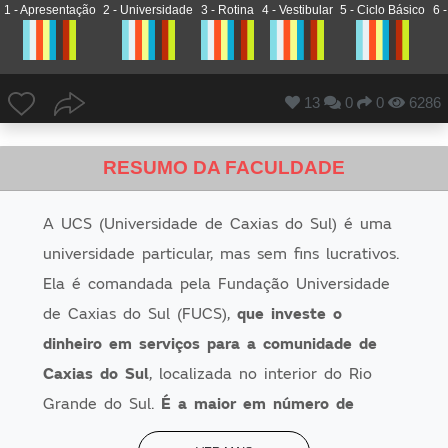
1 - Apresentação
2 - Universidade
3 - Rotina
4 - Vestibular
5 - Ciclo Básico
6 
13
0
0
6286
RESUMO DA FACULDADE
A UCS (Universidade de Caxias do Sul) é uma
universidade particular, mas sem fins lucrativos.
Ela é comandada pela Fundação Universidade
de Caxias do Sul (FUCS),
que investe o
dinheiro em serviços para a comunidade de
Caxias do Sul
, localizada no interior do Rio
Grande do Sul.
É a maior em número de
alunos no Estado
. O curso de Medicina