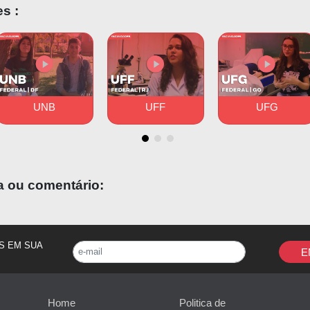
s :
UNB
UFF
UFG
a ou comentário:
S EM SUA
E
Home
Politica de