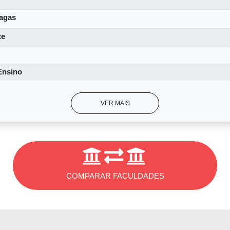
Eles aplicam pré-testes antes do início de todas as aulas
agas
ado anteriormente pelo professor. Os alunos estudam o co
te
o com o que é feito no método PBL.
Saiba como ele funcion
Ensino
e Medicina da UFBA é feito no Hospital Universitário Profe
VER MAIS
, Maternidade Climério de Oliveiras, Centro Pediátrico Pro
iveira (CPPHO), Ambulatório Professor Francisco de Magal
 semanas em cada especialidade médica durante o 5º a
nte o 6º
. Os alunos fazem plantões noturnos.
COMPARAR FACULDADES