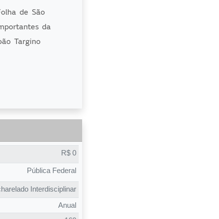
Folha de São
importantes da
oão Targino
na foi a mais
harelado
 todos os
preferirem
R$ 0
concorrência
Pública Federal
vagas.
arelado Interdisciplinar
Anual
m mudar a