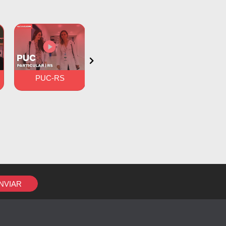
PUC-RS
UNIGRANRIO
FAMINA
NVIAR