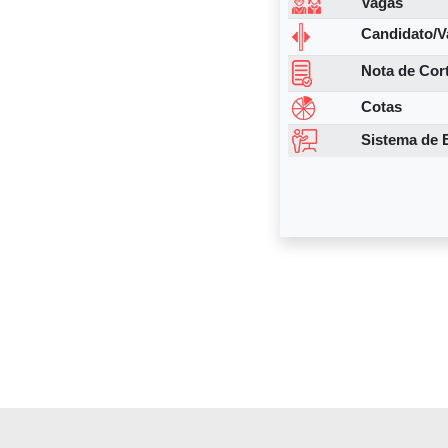
Vagas
metodologia.
Candidato/V
assunto abord
Nota de Cor
casa, parecid
Cotas
INTERNATO
Sistema de 
O internato d
Santos (HUPES)
Hosanah de Ol
(AMN).
São 10
semanas dura