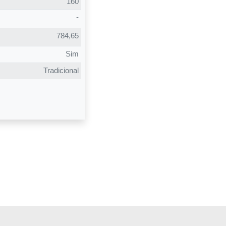
160
sobre um
-
nteúdo em
784,65
a aqui.
Sim
Tradicional
ssor Edgard
fessor
hães Neto
no e 12