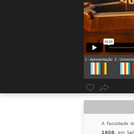
1 - Apresentação
2 - Univers
A faculdade 
1808,
em Salv