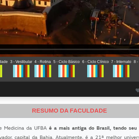
idade
3 - Vestibular
4 - Rotina
5 - Ciclo Básico
6 - Ciclo Clínico
7 - Internato
8 -
RESUMO DA FACULDADE
de Medicina da UFBA
é a mais antiga do Brasil, tendo seu 
ador, capital da Bahia. Atualmente, é a 21ª melhor univer