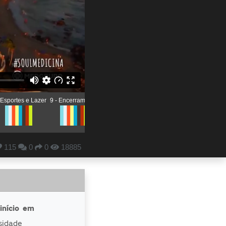
 Esportes e Lazer
9 - Encerramento
115
0
0
18885
início em
sidade