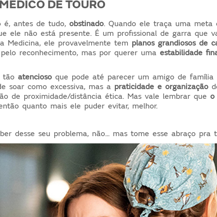
 MÉDICO DE TOURO
 é, antes de tudo,
obstinado
.
Quando ele traça uma meta d
e ele não está presente. É um profissional de garra que v
Na Medicina, ele provavelmente tem
planos grandiosos de ca
 pelo reconhecimento, mas por querer uma
estabilidade fin
 tão
atencioso
que pode até parecer um amigo de família 
de soar como excessiva, mas a
praticidade e organização
d
o de proximidade/distância ética. Mas vale lembrar que
o
então quanto mais ele puder evitar, melhor.
ber desse seu problema, não... mas tome esse abraço pra te