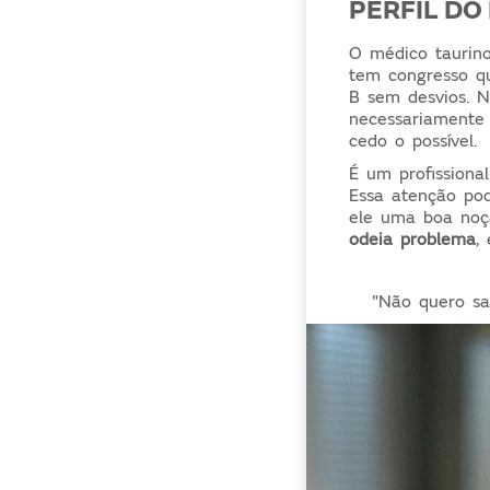
PERFIL DO
O médico taurino
tem congresso qu
B sem desvios. 
necessariamente
cedo o possível.
É um profissional
Essa atenção po
ele uma boa noçã
odeia problema
,
"Não quero sa