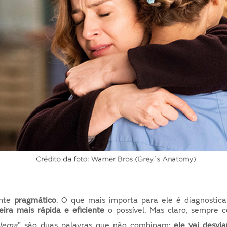
ente
pragmático
.
O que mais importa para ele é diagnostica
ira mais rápida e eficiente
o possível. Mas claro, sempre 
blema
” são duas palavras que não combinam:
ele vai desvi