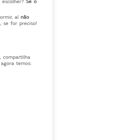
 escolher
?
Se o
ormir, aí
não
 se for preciso!
, compartilha
 agora temos: