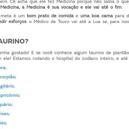
bem
. Cê acha que ele fez Medicina porque não sabia o que
 Medicina, a Medicina é sua vocação e ele vai até o fim
.
a meta é um
bom prato de comida
e
uma boa cama
para d
dir esforços
:
o Médico de Touro vai até a Lua se, para isso,
AURINO?
nha gostado! E se você conhece algum taurino de plantão
 ele! Estamos rodando o hospital do zodíaco inteiro, e até
bra
;
corpião
;
gitário
;
pricórnio
;
uário
;
ixes
;
ies
;