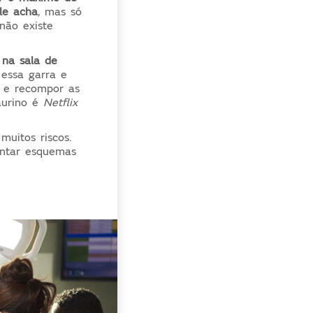
le acha
,
mas só
não existe
,
na sala de
 essa garra e
r, e recompor as
aurino é
Netflix
muitos riscos.
ntar esquemas