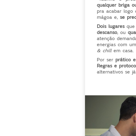
qualquer briga ou
pra acabar logo 
mágoa e,
se
preci
Dois lugares
que
descanso
, ou
qua
atenção demand
energias com um
& chill
em casa.
Por ser
prático e
Regras e protocol
alternativos se j