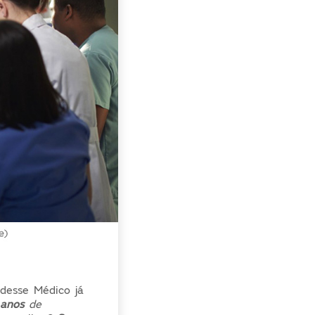
 desse Médico já
an
os
de