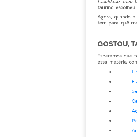
faculdade, meu 
taurino escolheu
Agora, quando 
tem para quê me
GOSTOU, T
Esperamos que te
essa matéria com
Li
Es
Sa
Ca
Aq
Pe
Ár