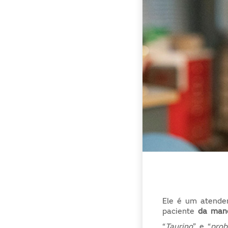
Ele é um atend
paciente
da mane
“
Taurino
” e “
pro