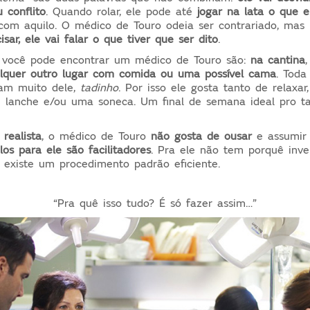
 conflito
.
Quando rolar, ele pode até
jogar na lata o que e
com aquilo. O médico de Touro odeia ser contrariado, mas 
sar, ele vai falar o que tiver que ser dito
.
 você pode encontrar um médico de Touro são:
na cantina
lquer outro lugar com comida ou uma possível cama
.
Toda
am muito dele,
tadinho
. Por isso ele gosta tanto de relaxa
 lanche e/ou uma soneca. Um final de semana ideal pro t
 realista
,
o médico de Touro
não gosta de ousar
e assumir 
os para ele são facilitadores
.
Pra ele não tem porquê inve
á existe um procedimento padrão eficiente.
“Pra quê isso tudo? É só fazer assim…”