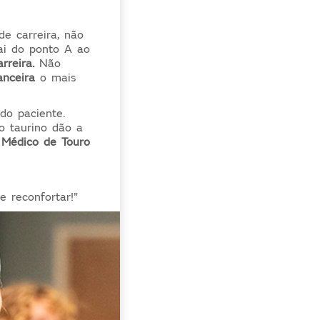
e carreira, não
ai do ponto A ao
rreira.
Não
anceira
o mais
do paciente.
o taurino dão a
 Médico de Touro
 reconfortar!"