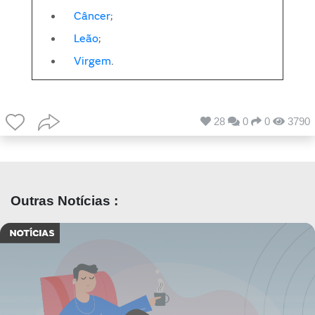
Câncer
;
Leão
;
Virgem
.
28
0
0
3790
Outras Notícias :