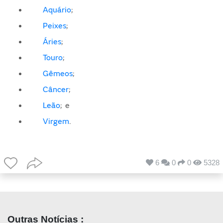
Aquário
;
Peixes
;
Áries
;
Touro
;
Gêmeos
;
Câncer
;
Leão
; e
Virgem
.
6
0
0
5328
Outras Notícias :