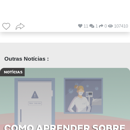
11
1
0
107410
Outras Notícias :